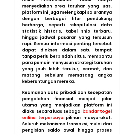
menyediakan area taruhan yang luas,
platform ini juga melengkapi salurannya
dengan berbagai fitur pendukung
berharga, seperti rekapitulasi data
statistik historis, tabel shio terbaru,
hingga jadwal pasaran yang tersusun
rapi. Semua informasi penting tersebut
dapat diakses dalam satu tempat
tanpa perlu berpindah situs, membantu
para pemain menyusun strategi taruhan
yang jauh lebih terukur, cermat, dan
matang sebelum memasang angka
keberuntungan mereka.
Keamanan data pribadi dan kecepatan
pengolahan finansial menjadi pilar
utama yang menjadikan platform ini
diakui secara luas sebagai
bandar togel
online terpercaya
pilihan masyarakat.
Seluruh mekanisme transaksi, mulai dari
pengisian saldo awal hingga proses