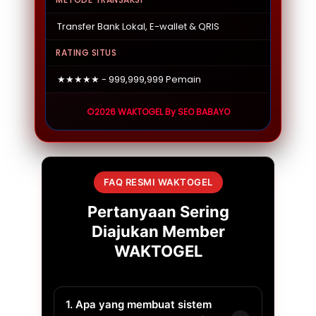
Transfer Bank Lokal, E-wallet & QRIS
RATING SITUS
★★★★★ - 999,999,999 Pemain
©2026 WAKTOGEL By SEO BABAYO
FAQ RESMI WAKTOGEL
Pertanyaan Sering
Diajukan Member
WAKTOGEL
1. Apa yang membuat sistem