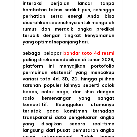
interaksi berjalan lancar tanpa
hambatan teknis sedikit pun, sehingga
perhatian serta energi Anda bisa
dicurahkan sepenuhnya untuk mengolah
rumus dan meracik angka prediksi
terbaik dengan tingkat kenyamanan
yang optimal sepanjang hari.
Sebagai pelopor
bandar toto 4d resmi
paling direkomendasikan di tahun 2026,
platform ini menyajikan portofolio
permainan ekstensif yang mencakup
variasi toto 4d, 3D, 2D, hingga pilihan
taruhan populer lainnya seperti colok
bebas, colok naga, dan shio dengan
rasio kemenangan yang sangat
kompetitif. Keunggulan utamanya
terletak pada komitmen terhadap
transparansi data pengeluaran angka
yang disajikan secara real-time
langsung dari pusat pemutaran angka
resmi internasional. Tidak hanya