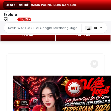
BERMAIN PALING SERU DAN ADIL.
📣
Info Hari Ini:
Explore
ID
LOGIN
DAFTAR