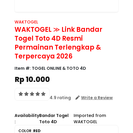
WAKTOGEL
WAKTOGEL ≫ Link Bandar
Togel Toto 4D Resmi
Permainan Terlengkap &
Terpercaya 2026
Item #:
TOGEL ONLINE & TOTO 4D
Rp 10.000
4.9 rating
Write a Review
Availability
Bandar Togel
Imported from
:
Toto 4D
WAKTOGEL
COLOR :
RED