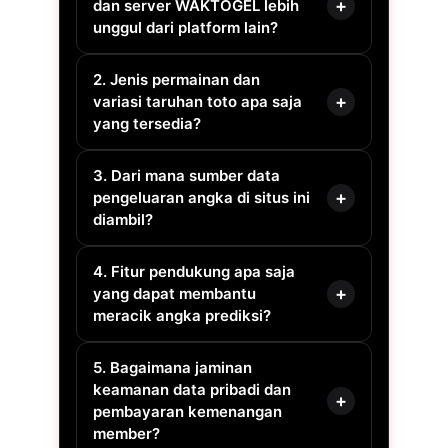
dan server WAKTOGEL lebih
unggul dari platform lain?
WAKTOGEL menggunakan infrastruktur
2. Jenis permainan dan
server modern yang selalu diperbarui
variasi taruhan toto apa saja
secara berkala, memastikan koneksi
yang tersedia?
tetap lancar, stabil, dan bebas lag
bahkan di menit-menit krusial
Kami menyediakan pilihan permainan
3. Dari mana sumber data
menjelang penutupan pasaran.
lengkap mulai dari Toto 4D, 3D, 2D,
pengeluaran angka di situs ini
hingga taruhan populer seperti Colok
diambil?
Bebas, Colok Naga, dan Shio dengan
rasio kemenangan yang sangat
Seluruh data result atau pengeluaran
4. Fitur pendukung apa saja
kompetitif.
angka disajikan secara transparan dan
yang dapat membantu
real-time langsung dari pusat
meracik angka prediksi?
pemutaran angka resmi internasional
untuk menjamin permainan yang 100%
Pemain dapat memanfaatkan berbagai
5. Bagaimana jaminan
fair play.
fitur terpadu seperti rekapitulasi data
keamanan data pribadi dan
statistik historis, tabel shio terbaru,
pembayaran kemenangan
hingga jadwal pasaran lengkap
member?
langsung dalam satu platform tanpa