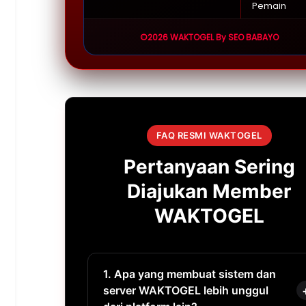
Pemain
©2026 WAKTOGEL By SEO BABAYO
FAQ RESMI WAKTOGEL
Pertanyaan Sering
Diajukan Member
WAKTOGEL
1. Apa yang membuat sistem dan
server WAKTOGEL lebih unggul