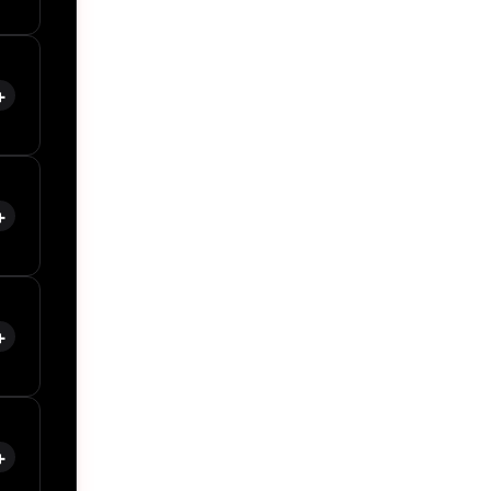
er
a,
an
al
ap
an
an
at
ka
me
mi
ng
ur
ik
al
rm