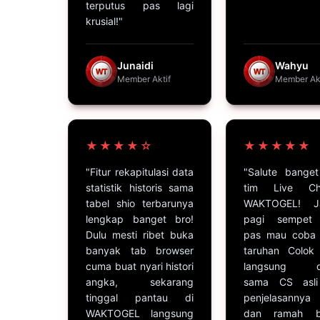
terputus pas lagi
krusial!"
Junaidi
Wahyu
Member Aktif
Member Akt
★★★★☆
★★★★★
"Fitur rekapitulasi data
"Salute bange
statistik historis sama
tim Live Ch
tabel shio terbarunya
WAKTOGEL! 
lengkap banget bro!
pagi sempet
Dulu mesti ribet buka
pas mau coba v
banyak tab browser
taruhan Colok
cuma buat nyari histori
langsung di
angka, sekarang
sama CS asl
tinggal pantau di
penjelasannya 
WAKTOGEL langsung
dan ramah b