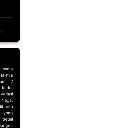
if
t sama
at-nya
Jam 2
 keder
ariasi
 Naga,
bantu
i yang
detail
anget.