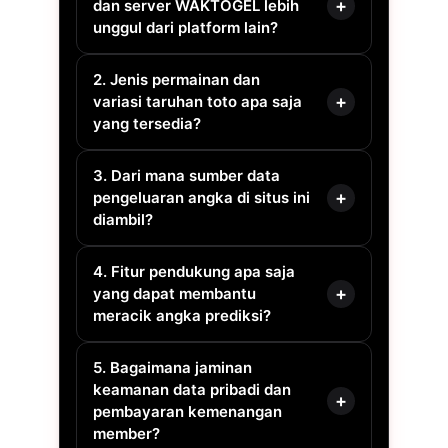
dan server WAKTOGEL lebih
unggul dari platform lain?
WAKTOGEL menggunakan infrastruktur
2. Jenis permainan dan
server modern yang selalu diperbarui
variasi taruhan toto apa saja
secara berkala, memastikan koneksi
yang tersedia?
tetap lancar, stabil, dan bebas lag
bahkan di menit-menit krusial
Kami menyediakan pilihan permainan
3. Dari mana sumber data
menjelang penutupan pasaran.
lengkap mulai dari Toto 4D, 3D, 2D,
pengeluaran angka di situs ini
hingga taruhan populer seperti Colok
diambil?
Bebas, Colok Naga, dan Shio dengan
rasio kemenangan yang sangat
Seluruh data result atau pengeluaran
4. Fitur pendukung apa saja
kompetitif.
angka disajikan secara transparan dan
yang dapat membantu
real-time langsung dari pusat
meracik angka prediksi?
pemutaran angka resmi internasional
untuk menjamin permainan yang 100%
Pemain dapat memanfaatkan berbagai
5. Bagaimana jaminan
fair play.
fitur terpadu seperti rekapitulasi data
keamanan data pribadi dan
statistik historis, tabel shio terbaru,
pembayaran kemenangan
hingga jadwal pasaran lengkap
member?
langsung dalam satu platform tanpa