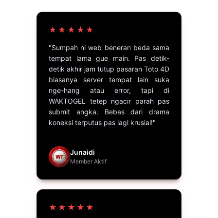
★★★★★
"Sumpah ni web beneran beda sama
tempat lama gue main. Pas detik-
detik akhir jam tutup pasaran Toto 4D
biasanya server tempat lain suka
nge-hang atau error, tapi di
WAKTOGEL tetep ngacir parah pas
submit angka. Bebas dari drama
koneksi terputus pas lagi krusial!"
Junaidi
Member Aktif
★★★★★