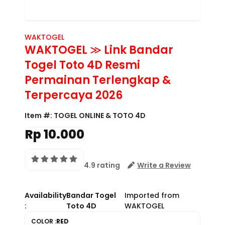
WAKTOGEL
WAKTOGEL ≫ Link Bandar
Togel Toto 4D Resmi
Permainan Terlengkap &
Terpercaya 2026
Item #:
TOGEL ONLINE & TOTO 4D
Rp 10.000
4.9 rating
Write a Review
Availability
Bandar Togel
Imported from
:
Toto 4D
WAKTOGEL
COLOR :
RED