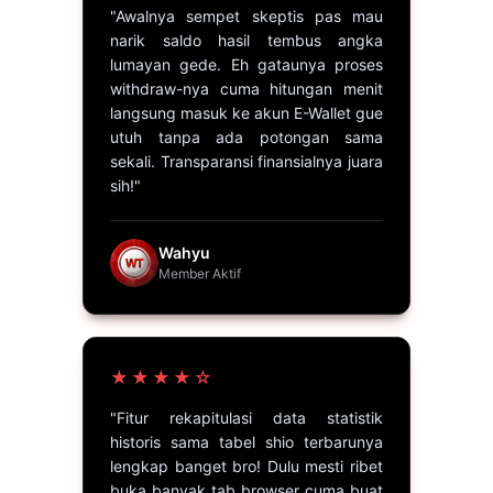
"Awalnya sempet skeptis pas mau
narik saldo hasil tembus angka
lumayan gede. Eh gataunya proses
withdraw-nya cuma hitungan menit
langsung masuk ke akun E-Wallet gue
utuh tanpa ada potongan sama
sekali. Transparansi finansialnya juara
sih!"
Wahyu
Member Aktif
★★★★☆
"Fitur rekapitulasi data statistik
historis sama tabel shio terbarunya
lengkap banget bro! Dulu mesti ribet
buka banyak tab browser cuma buat