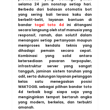
selama 24 jam nonstop setiap hari.
Berbeda dari balasan otomatis bot
yang sering kali terasa kaku dan
berbelit-belit, layanan bantuan di
bandar
togel toto 4d
ini ditangani
secara langsung oleh staf manusia yang
responsif, ramah, dan solutif dalam
menangani setiap pertanyaan maupun
memproses kendala teknis yang
dihadapi pemain secara cepat.
Kombinasi yang solid antara
ketersediaan pasaran terpopuler,
infrastruktur server yang sangat
tangguh, jaminan sistem taruhan yang
adil, serta dukungan layanan pelanggan
kelas satu menegaskan posisi
WAKTOGEL sebagai pilihan bandar toto
4d terbaik bagi siapa saja yang
menginginkan tempat bertaruh angka
yang modern, berkelas, dan terbukti
amanah.