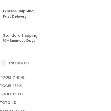
Express Shipping
Fast Delivery
Standard Shipping
10+ Business Days
PRODUCT
TOGEL ONLINE
TOGEL RESMI
TOGEL TOTO
TOTO 4D
BANDAR TOTO