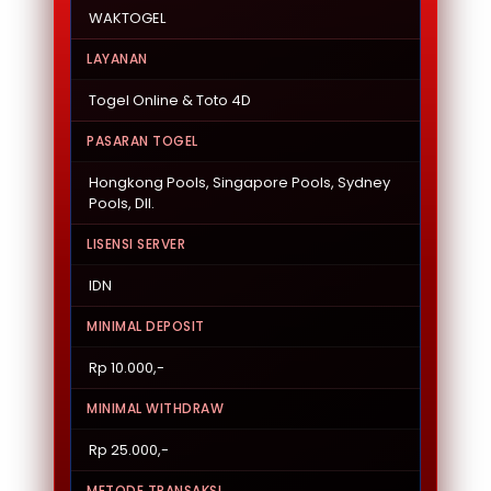
WAKTOGEL
LAYANAN
Togel Online & Toto 4D
PASARAN TOGEL
Hongkong Pools, Singapore Pools, Sydney
Pools, Dll.
LISENSI SERVER
IDN
MINIMAL DEPOSIT
Rp 10.000,-
MINIMAL WITHDRAW
Rp 25.000,-
METODE TRANSAKSI