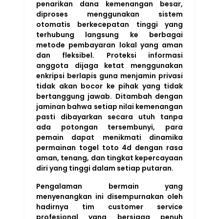
penarikan dana kemenangan besar,
diproses menggunakan sistem
otomatis berkecepatan tinggi yang
terhubung langsung ke berbagai
metode pembayaran lokal yang aman
dan fleksibel. Proteksi informasi
anggota dijaga ketat menggunakan
enkripsi berlapis guna menjamin privasi
tidak akan bocor ke pihak yang tidak
bertanggung jawab. Ditambah dengan
jaminan bahwa setiap nilai kemenangan
pasti dibayarkan secara utuh tanpa
ada potongan tersembunyi, para
pemain dapat menikmati dinamika
permainan togel toto 4d dengan rasa
aman, tenang, dan tingkat kepercayaan
diri yang tinggi dalam setiap putaran.
Pengalaman bermain yang
menyenangkan ini disempurnakan oleh
hadirnya tim customer service
profesional yang bersiaga penuh