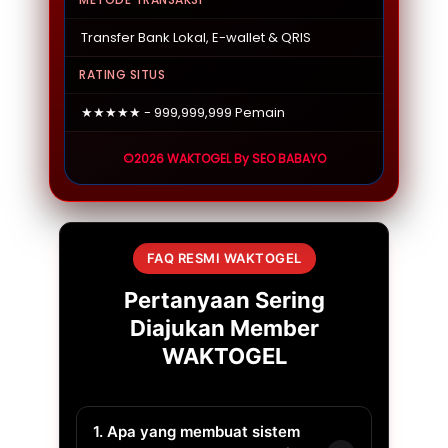
Transfer Bank Lokal, E-wallet & QRIS
RATING SITUS
★★★★★ - 999,999,999 Pemain
©2026 WAKTOGEL By SEO BABAYO
FAQ RESMI WAKTOGEL
Pertanyaan Sering
Diajukan Member
WAKTOGEL
1. Apa yang membuat sistem