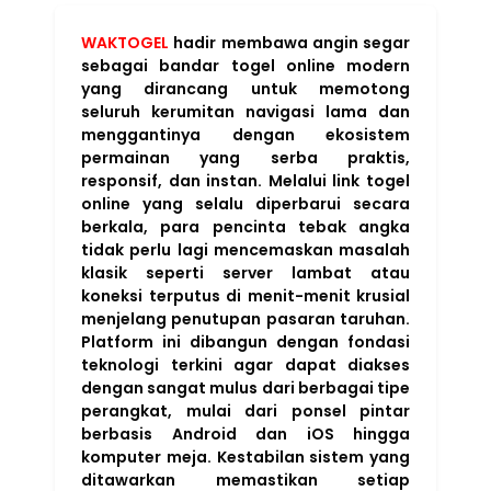
WAKTOGEL
hadir membawa angin segar
sebagai bandar togel online modern
yang dirancang untuk memotong
seluruh kerumitan navigasi lama dan
menggantinya dengan ekosistem
permainan yang serba praktis,
responsif, dan instan. Melalui link togel
online yang selalu diperbarui secara
berkala, para pencinta tebak angka
tidak perlu lagi mencemaskan masalah
klasik seperti server lambat atau
koneksi terputus di menit-menit krusial
menjelang penutupan pasaran taruhan.
Platform ini dibangun dengan fondasi
teknologi terkini agar dapat diakses
dengan sangat mulus dari berbagai tipe
perangkat, mulai dari ponsel pintar
berbasis Android dan iOS hingga
komputer meja. Kestabilan sistem yang
ditawarkan memastikan setiap